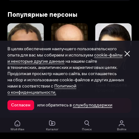
Популярные персоны
В целях обеспечения наилучшего пользовательского
опыта для вас мы собираем и используем
cookie-файлы
и некоторые другие данные
на нашем сайте
в технических, аналитических и маркетинговых целях.
Продолжая просмотр нашего сайта, вы соглашаетесь
на сбор и использование cookie-файлов и других данных
Виталий Шляппо
Сергей Бурунов
Тина Канделаки
нами в соответствии с
Политикой
Продюсер
Актёр дубляжа
Продюсер
о конфиденциальности.
или обратитесь в
службу поддержки
Согласен
Открыть в приложении
Мой Иви
Каталог
Поиск
Войти