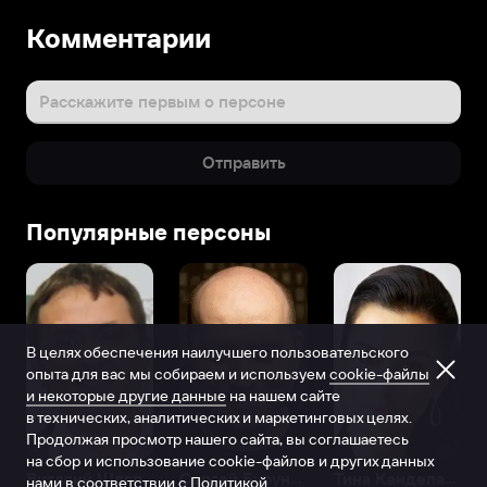
Комментарии
Расскажите первым о персоне
Отправить
Популярные персоны
В целях обеспечения наилучшего пользовательского
опыта для вас мы собираем и используем
cookie-файлы
и некоторые другие данные
на нашем сайте
в технических, аналитических и маркетинговых целях.
Продолжая просмотр нашего сайта, вы соглашаетесь
на сбор и использование cookie-файлов и других данных
Виталий Шляппо
Сергей Бурунов
Тина Канделаки
нами в соответствии с
Политикой