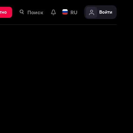
ск
RU
Войти