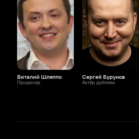
Виталий Шляппо
Сергей Бурунов
Тин
Продюсер
Актёр дубляжа
Прод
О нас
Разделы
О компании
Мой Иви
Вакансии
Фильмы
Программа бета-тестирования
Сериалы
Информация для партнёров
Мультфильмы
Размещение рекламы
Статьи