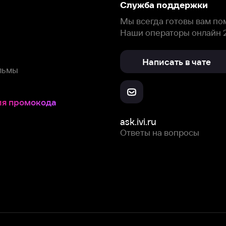
окода
ask.ivi.ru
Ответы на вопросы
Скачайте из
Откройте в
Все устройства
RuStore
AppGallery
с мы собираем и используем
cookie-файлы и некоторые другие да
 сайта, вы соглашаетесь на сбор и использование cookie-файлов 
Box Office, Inc