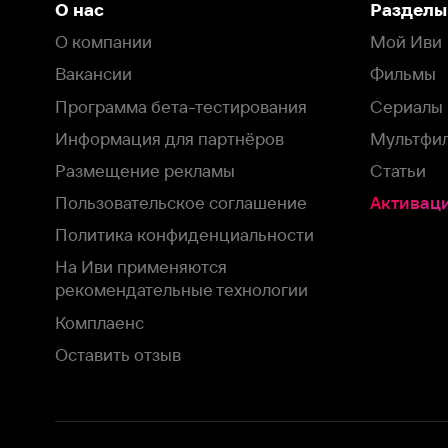
Пользовательское соглашение
Активация пром
Политика конфиденциальности
На Иви применяются
рекомендательные технологии
Комплаенс
Оставить отзыв
Загрузить в
Доступно в
Смотрите на
App Store
Google Play
Smart TV
В целях обеспечения наилучшего пользовательского опыта для ва
аналитических и маркетинговых целях. Продолжая просмотр нашего
©
2026
ООО «Иви.ру»
с
Политикой о конфиденциальности.
HBO ® and related service marks are the property of Home 