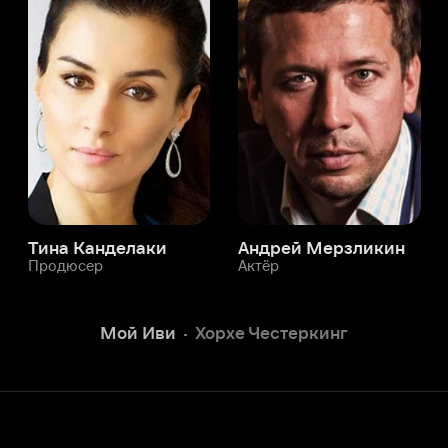
а Канделаки
Андрей Мерзликин
юсер
Актёр
Актёр
Мой Иви
Хорхе Честеркинг
Служба поддержки
Мы всегда готовы вам помочь.
Наши операторы онлайн 24/7
Написать в чате