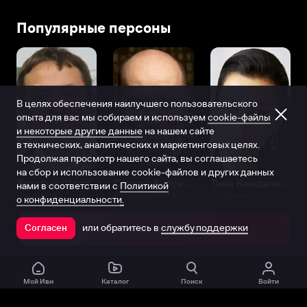
Популярные персоны
В целях обеспечения наилучшего пользовательского
опыта для вас мы собираем и используем
cookie-файлы
и некоторые другие данные
на нашем сайте
в технических, аналитических и маркетинговых целях.
Продолжая просмотр нашего сайта, вы соглашаетесь
на сбор и использование cookie-файлов и других данных
Виталий Шляппо
Сергей Бурунов
Тина Канделаки
нами в соответствии с
Политикой
Продюсер
Актёр дубляжа
Продюсер
о конфиденциальности.
или обратитесь в
службу поддержки
Согласен
Открыть в приложении
Мой Иви
Каталог
Поиск
Войти