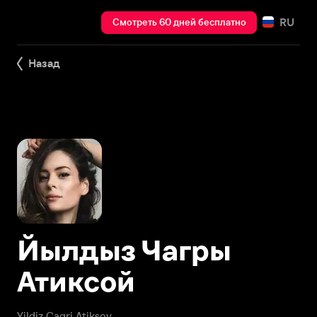
RU
Смотреть 60 дней бесплатно
Назад
Йылдыз Чагры
Атиксой
Yildiz Çagri Atiksoy