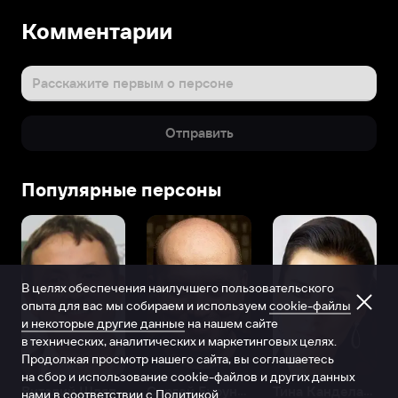
Комментарии
Расскажите первым о персоне
Отправить
Популярные персоны
В целях обеспечения наилучшего пользовательского
опыта для вас мы собираем и используем
cookie-файлы
и некоторые другие данные
на нашем сайте
в технических, аналитических и маркетинговых целях.
Продолжая просмотр нашего сайта, вы соглашаетесь
на сбор и использование cookie-файлов и других данных
Виталий Шляппо
Сергей Бурунов
Тина Канделаки
нами в соответствии с
Политикой