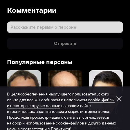
Комментарии
Расскажите первым о персоне
Отправить
Популярные персоны
В целях обеспечения наилучшего пользовательского
опыта для вас мы собираем и используем
cookie-файлы
и некоторые другие данные
на нашем сайте
в технических, аналитических и маркетинговых целях.
Продолжая просмотр нашего сайта, вы соглашаетесь
на сбор и использование cookie-файлов и других данных
Виталий Шляппо
Сергей Бурунов
Тина Канделаки
нами в соответствии с
Политикой