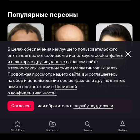
Популярные персоны
В целях обеспечения наилучшего пользовательского
опыта для вас мы собираем и используем
cookie-файлы
и некоторые другие данные
на нашем сайте
в технических, аналитических и маркетинговых целях.
Продолжая просмотр нашего сайта, вы соглашаетесь
на сбор и использование cookie-файлов и других данных
Виталий Шляппо
Сергей Бурунов
Тина Канделаки
нами в соответствии с
Политикой
Продюсер
Актёр дубляжа
Продюсер
о конфиденциальности.
или обратитесь в
службу поддержки
Согласен
Открыть в приложении
Мой Иви
Каталог
Поиск
Войти