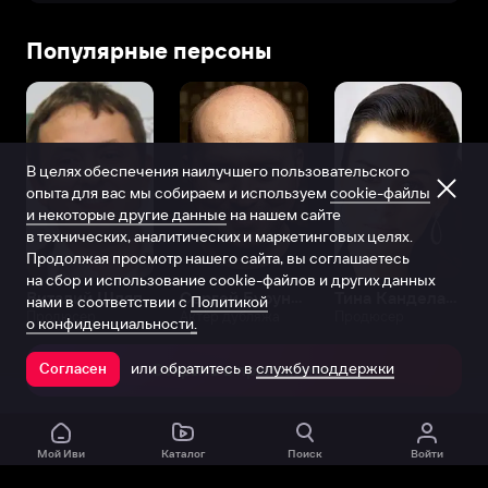
Популярные персоны
В целях обеспечения наилучшего пользовательского
опыта для вас мы собираем и используем
cookie-файлы
и некоторые другие данные
на нашем сайте
в технических, аналитических и маркетинговых целях.
Продолжая просмотр нашего сайта, вы соглашаетесь
на сбор и использование cookie-файлов и других данных
Виталий Шляппо
Сергей Бурунов
Тина Канделаки
нами в соответствии с
Политикой
Продюсер
Актёр дубляжа
Продюсер
о конфиденциальности.
или обратитесь в
службу поддержки
Согласен
Открыть в приложении
Мой Иви
Каталог
Поиск
Войти