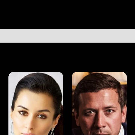
а Канделаки
Андрей Мерзликин
юсер
Актёр
Актёр
Мой Иви
Каролина Шух