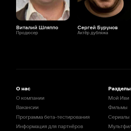
О нас
Разделы
О компании
Мой Иви
Вакансии
Фильмы
Программа бета-тестирования
Сериалы
Информация для партнёров
Мультфильмы
Размещение рекламы
Статьи
Пользовательское соглашение
Активация пром
Политика конфиденциальности
На Иви применяются
рекомендательные технологии
Комплаенс
Оставить отзыв