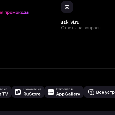
Скачайте из
Откройте в
Все устройства
RuStore
AppGallery
с мы собираем и используем
cookie-файлы и некоторые другие да
 сайта, вы соглашаетесь на сбор и использование cookie-файлов 
Box Office, Inc