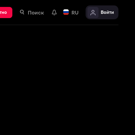
ск
RU
Войти