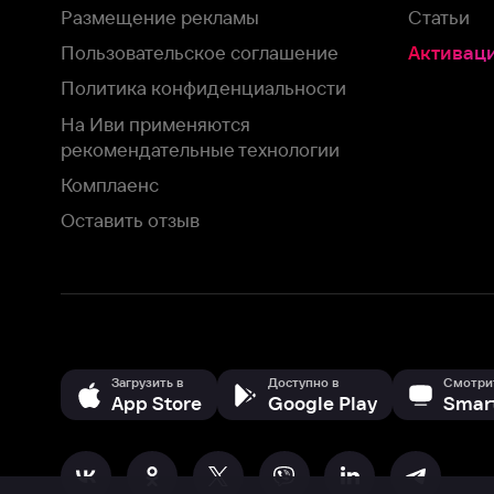
Загрузить в
Доступно в
Смотрите на
App Store
Google Play
Smart TV
В целях обеспечения наилучшего пользовательского опыта для ва
аналитических и маркетинговых целях. Продолжая просмотр нашего
©
2026
ООО «Иви.ру»
с
Политикой о конфиденциальности.
HBO ® and related service marks are the property of Home 
или обратитесь в
службу поддержки
Согласен