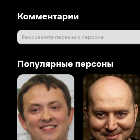
Популярные персоны
Виталий Шляппо
Сергей Бурунов
Тин
Продюсер
Актёр дубляжа
Прод