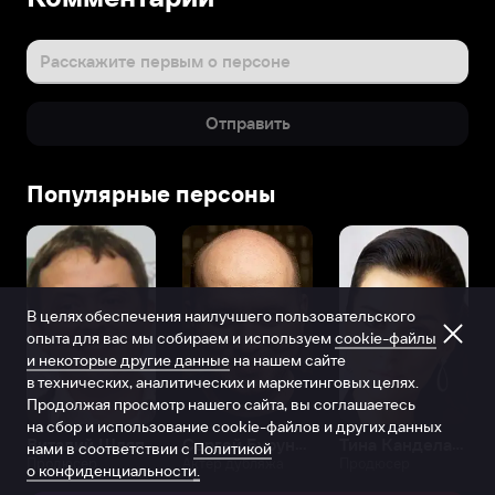
Расскажите первым о персоне
Отправить
Популярные персоны
В целях обеспечения наилучшего пользовательского
опыта для вас мы собираем и используем
cookie-файлы
и некоторые другие данные
на нашем сайте
в технических, аналитических и маркетинговых целях.
Продолжая просмотр нашего сайта, вы соглашаетесь
на сбор и использование cookie-файлов и других данных
Виталий Шляппо
Сергей Бурунов
Тина Канделаки
нами в соответствии с
Политикой
Продюсер
Актёр дубляжа
Продюсер
о конфиденциальности.