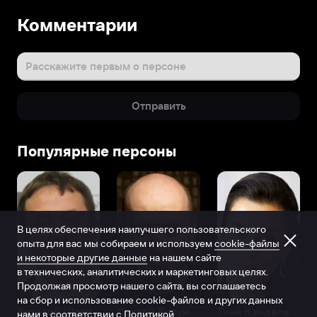
Комментарии
Расскажите первым о персоне
Отправить
Популярные персоны
В целях обеспечения наилучшего пользовательского
опыта для вас мы собираем и используем
cookie-файлы
и некоторые другие данные
на нашем сайте
в технических, аналитических и маркетинговых целях.
Продолжая просмотр нашего сайта, вы соглашаетесь
на сбор и использование cookie-файлов и других данных
Виталий Шляппо
Сергей Бурунов
Тина Канделаки
нами в соответствии с
Политикой