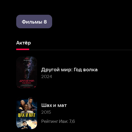
Фильмы 8
Актёр
Другой мир: Год волка
2024
Шах и мат
2015
Рейтинг Иви: 7,6
Спартак: Месть
2010
Рейтинг Иви: 8,2