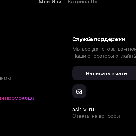
окода
ask.ivi.ru
Ответы на вопросы
Скачайте из
Откройте в
Все устройства
RuStore
AppGallery
с мы собираем и используем
cookie-файлы и некоторые другие да
 сайта, вы соглашаетесь на сбор и использование cookie-файлов 