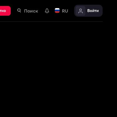
ск
RU
Войти