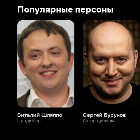
Виталий Шляппо
Сергей Бурунов
Тин
Продюсер
Актёр дубляжа
Прод
О нас
Разделы
О компании
Мой Иви
Вакансии
Фильмы
Программа бета-тестирования
Сериалы
Информация для партнёров
Мультфильмы