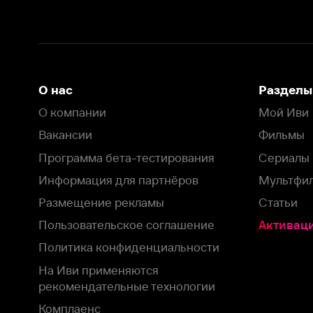
Размещение рекламы
Статьи
Пользовательское соглашение
Активация пром
Политика конфиденциальности
На Иви применяются
рекомендательные технологии
Комплаенс
Оставить отзыв
Загрузить в
Доступно в
Смотрите на
App Store
Google Play
Smart TV
В целях обеспечения наилучшего пользовательского опыта для ва
аналитических и маркетинговых целях. Продолжая просмотр нашего
©
2026
ООО «Иви.ру»