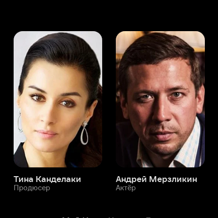
а Канделаки
Андрей Мерзликин
юсер
Актёр
Актёр
Мой Иви
Катрина Ло
Служба поддержки
Мы всегда готовы вам помочь.
Наши операторы онлайн 24/7
Написать в чате