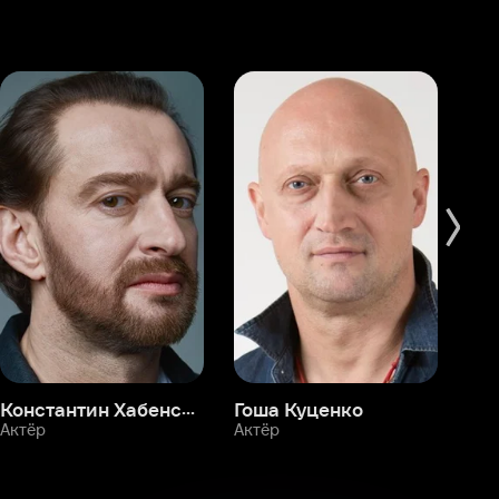
Константин Хабенский
Гоша Куценко
Фёдор Бондарчук
П
Актёр
Актёр
Ак