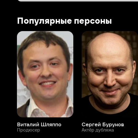
Виталий Шляппо
Сергей Бурунов
Тин
Продюсер
Актёр дубляжа
Прод
О нас
Разделы
О компании
Мой Иви