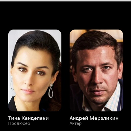
а Канделаки
Андрей Мерзликин
юсер
Актёр
Актёр
Мой Иви
Кент Кимболл
Служба поддержки
Мы всегда готовы вам помочь.