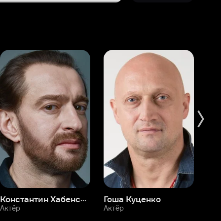
Константин Хабенский
Гоша Куценко
Фёдор Бондарчук
П
Актёр
Актёр
Ак