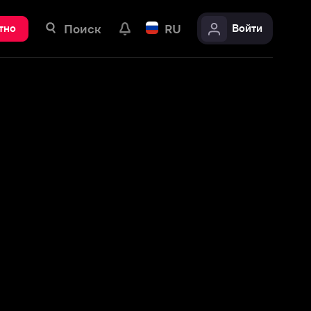
ск
RU
Войти