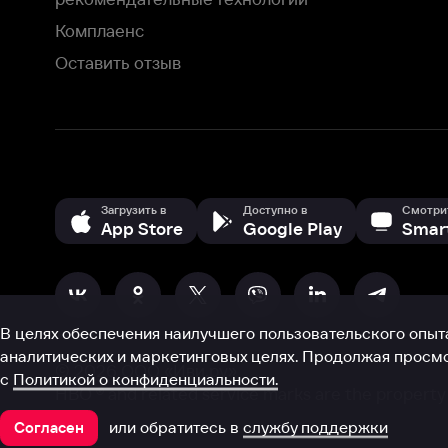
В целях обеспечения наилучшего пользовательского опыта для ва
аналитических и маркетинговых целях. Продолжая просмотр нашего
©
2026
ООО «Иви.ру»
с
Политикой о конфиденциальности.
HBO ® and related service marks are the property of Home 
или обратитесь в
службу поддержки
Согласен