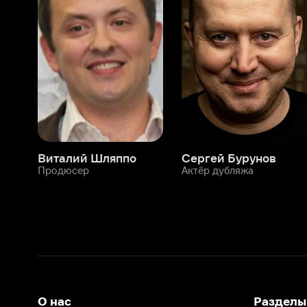
Виталий Шляппо
Сергей Бурунов
Тин
Продюсер
Актёр дубляжа
Прод
О нас
Разделы
О компании
Мой Иви
Вакансии
Фильмы
Программа бета-тестирования
Сериалы
Информация для партнёров
Мультфильмы
Размещение рекламы
Статьи
Пользовательское соглашение
Активация пром
Политика конфиденциальности
На Иви применяются