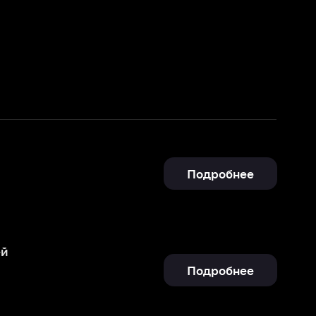
Подробнее
Подробнее
Берсерк. Золотой век: Фильм I. Бехерит Властителя
Подробнее