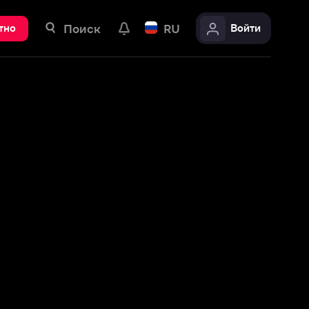
ск
RU
Войти