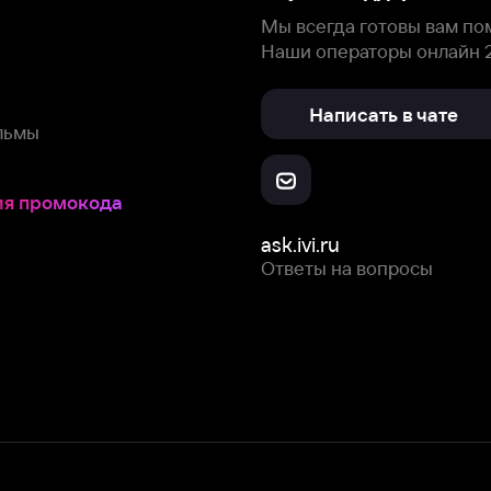
Скачайте из
Откройте в
Все устройства
RuStore
AppGallery
с мы собираем и используем
cookie-файлы и некоторые другие да
 сайта, вы соглашаетесь на сбор и использование cookie-файлов 
Box Office, Inc