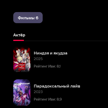
Фильмы 6
Актёр
Ниндзя и якудза
2025
Рейтинг Иви: 8,1
Парадоксальный лайв
2023
Рейтинг Иви: 8,9
Берсерк: Золотой век. Фильм II. Битва за Долдрей
2012
Рейтинг Иви: 8,1