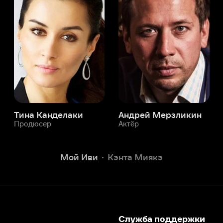
а Канделаки
Андрей Мерзликин
юсер
Актёр
Актёр
Мой Иви
Кэнта Миякэ
Служба поддержки
Мы всегда готовы вам помочь.
Наши операторы онлайн 24/7
Написать в чате
окода
ask.ivi.ru
Ответы на вопросы