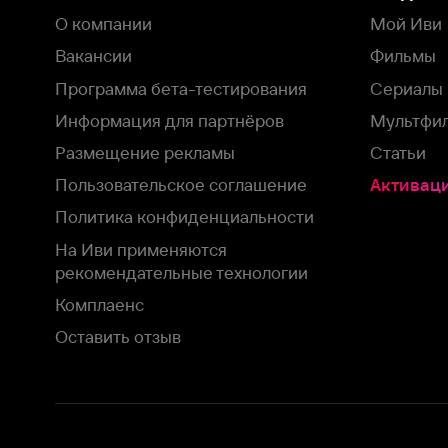
рекомендательные технологии
Комплаенс
Оставить отзыв
Загрузить в
Доступно в
Смотрите на
App Store
Google Play
Smart TV
В целях обеспечения наилучшего пользовательского опыта для ва
аналитических и маркетинговых целях. Продолжая просмотр нашего
©
2026
ООО «Иви.ру»
с
Политикой о конфиденциальности.
HBO ® and related service marks are the property of Home 
или обратитесь в
службу поддержки
Согласен