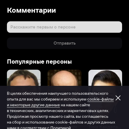
Комментарии
Расскажите первым о персоне
Отправить
Популярные персоны
В целях обеспечения наилучшего пользовательского
опыта для вас мы собираем и используем
cookie-файлы
и некоторые другие данные
на нашем сайте
в технических, аналитических и маркетинговых целях.
Продолжая просмотр нашего сайта, вы соглашаетесь
на сбор и использование cookie-файлов и других данных
Виталий Шляппо
Сергей Бурунов
Тина Канделаки
нами в соответствии с
Политикой