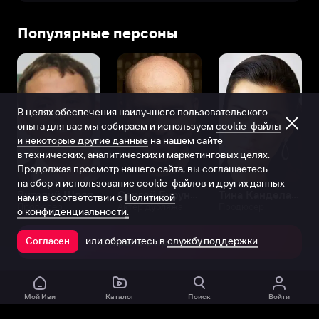
Популярные персоны
В целях обеспечения наилучшего пользовательского
опыта для вас мы собираем и используем
cookie-файлы
и некоторые другие данные
на нашем сайте
в технических, аналитических и маркетинговых целях.
Продолжая просмотр нашего сайта, вы соглашаетесь
на сбор и использование cookie-файлов и других данных
Виталий Шляппо
Сергей Бурунов
Тина Канделаки
нами в соответствии с
Политикой
Продюсер
Актёр дубляжа
Продюсер
о конфиденциальности.
или обратитесь в
службу поддержки
Согласен
Открыть в приложении
Мой Иви
Каталог
Поиск
Войти