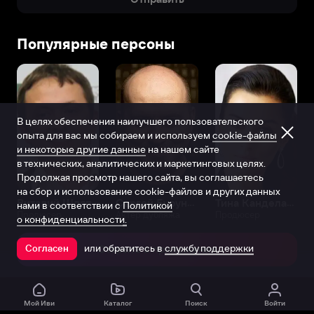
Популярные персоны
В целях обеспечения наилучшего пользовательского
опыта для вас мы собираем и используем
cookie-файлы
и некоторые другие данные
на нашем сайте
в технических, аналитических и маркетинговых целях.
Продолжая просмотр нашего сайта, вы соглашаетесь
на сбор и использование cookie-файлов и других данных
Виталий Шляппо
Сергей Бурунов
Тина Канделаки
нами в соответствии с
Политикой
Продюсер
Актёр дубляжа
Продюсер
о конфиденциальности.
или обратитесь в
службу поддержки
Согласен
Открыть в приложении
Мой Иви
Каталог
Поиск
Войти