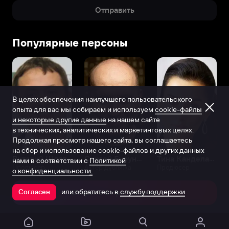
Отправить
Популярные персоны
В целях обеспечения наилучшего пользовательского
опыта для вас мы собираем и используем
cookie-файлы
и некоторые другие данные
на нашем сайте
в технических, аналитических и маркетинговых целях.
Продолжая просмотр нашего сайта, вы соглашаетесь
на сбор и использование cookie-файлов и других данных
Виталий Шляппо
Сергей Бурунов
Тина Канделаки
нами в соответствии с
Политикой
Продюсер
Актёр дубляжа
Продюсер
о конфиденциальности.
или обратитесь в
службу поддержки
Согласен
Открыть в приложении