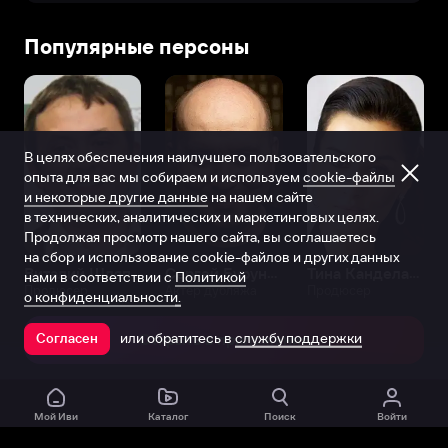
Популярные персоны
В целях обеспечения наилучшего пользовательского
опыта для вас мы собираем и используем
cookie-файлы
и некоторые другие данные
на нашем сайте
в технических, аналитических и маркетинговых целях.
Продолжая просмотр нашего сайта, вы соглашаетесь
на сбор и использование cookie-файлов и других данных
Виталий Шляппо
Сергей Бурунов
Тина Канделаки
нами в соответствии с
Политикой
Продюсер
Актёр дубляжа
Продюсер
о конфиденциальности.
или обратитесь в
службу поддержки
Согласен
Открыть в приложении
Мой Иви
Каталог
Поиск
Войти