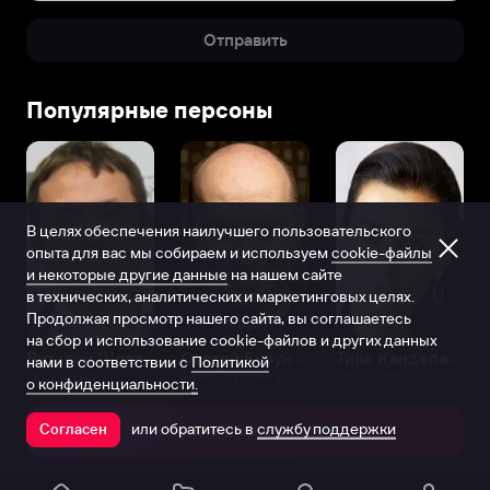
Отправить
Популярные персоны
В целях обеспечения наилучшего пользовательского
опыта для вас мы собираем и используем
cookie-файлы
и некоторые другие данные
на нашем сайте
в технических, аналитических и маркетинговых целях.
Продолжая просмотр нашего сайта, вы соглашаетесь
на сбор и использование cookie-файлов и других данных
Виталий Шляппо
Сергей Бурунов
Тина Канделаки
нами в соответствии с
Политикой
Продюсер
Актёр дубляжа
Продюсер
о конфиденциальности.
или обратитесь в
службу поддержки
Согласен
Открыть в приложении