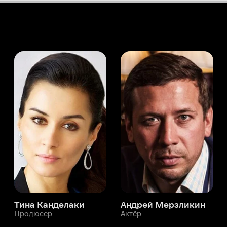
а Канделаки
Андрей Мерзликин
юсер
Актёр
Актёр
Мой Иви
Кинг Уэсли
Служба поддержки
Мы всегда готовы вам помочь.