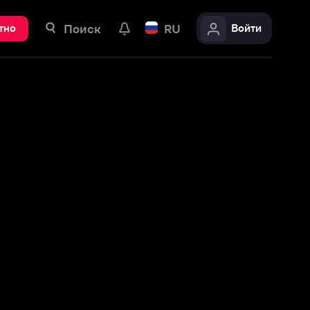
ск
RU
Войти