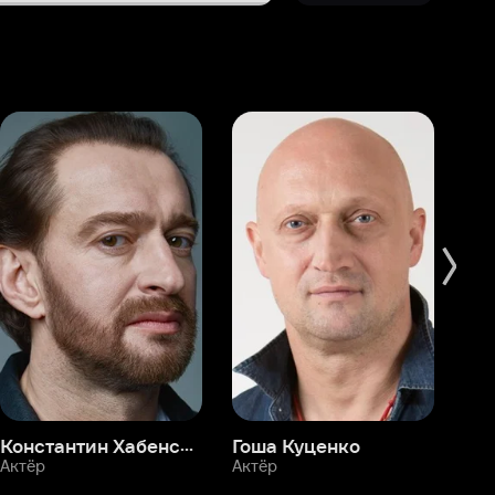
Константин Хабенский
Гоша Куценко
Фёдор Бондарчук
П
Актёр
Актёр
Ак