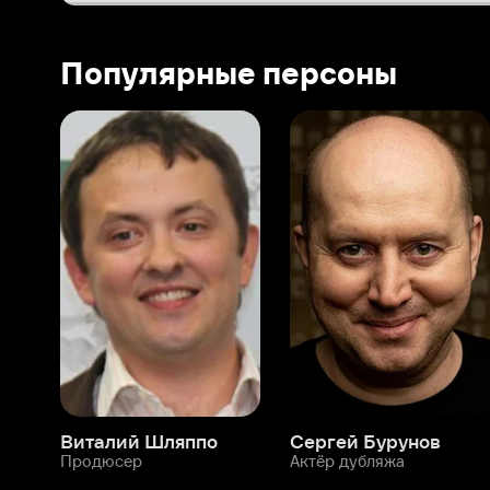
Виталий Шляппо
Сергей Бурунов
Тин
Продюсер
Актёр дубляжа
Прод
О нас
Разделы
О компании
Мой Иви