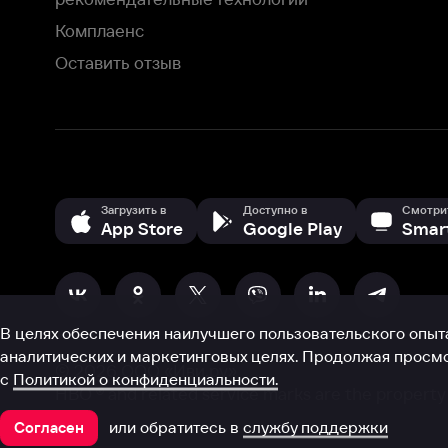
В целях обеспечения наилучшего пользовательского опыта для ва
аналитических и маркетинговых целях. Продолжая просмотр нашего
©
2026
ООО «Иви.ру»
с
Политикой о конфиденциальности.
HBO ® and related service marks are the property of Home 
или обратитесь в
службу поддержки
Согласен