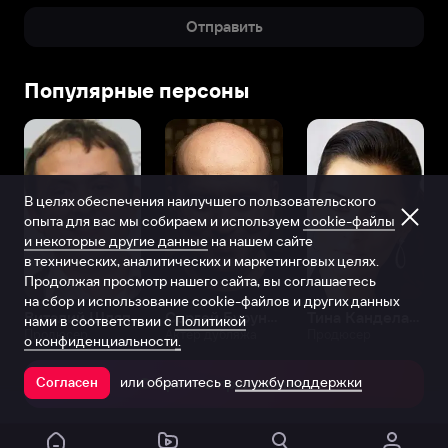
Отправить
Популярные персоны
В целях обеспечения наилучшего пользовательского
опыта для вас мы собираем и используем
cookie-файлы
и некоторые другие данные
на нашем сайте
в технических, аналитических и маркетинговых целях.
Продолжая просмотр нашего сайта, вы соглашаетесь
на сбор и использование cookie-файлов и других данных
Виталий Шляппо
Сергей Бурунов
Тина Канделаки
нами в соответствии с
Политикой
Продюсер
Актёр дубляжа
Продюсер
о конфиденциальности.
или обратитесь в
службу поддержки
Согласен
Открыть в приложении