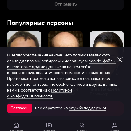
Отправить
Популярные персоны
В целях обеспечения наилучшего пользовательского
опыта для вас мы собираем и используем
cookie-файлы
и некоторые другие данные
на нашем сайте
в технических, аналитических и маркетинговых целях.
Продолжая просмотр нашего сайта, вы соглашаетесь
на сбор и использование cookie-файлов и других данных
Виталий Шляппо
Сергей Бурунов
Тина Канделаки
нами в соответствии с
Политикой
Продюсер
Актёр дубляжа
Продюсер
о конфиденциальности.
или обратитесь в
службу поддержки
Согласен
Открыть в приложении
Мой Иви
Каталог
Поиск
Войти