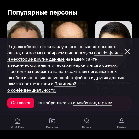
Популярные персоны
В целях обеспечения наилучшего пользовательского
опыта для вас мы собираем и используем
cookie-файлы
и некоторые другие данные
на нашем сайте
в технических, аналитических и маркетинговых целях.
Продолжая просмотр нашего сайта, вы соглашаетесь
на сбор и использование cookie-файлов и других данных
Виталий Шляппо
Сергей Бурунов
Тина Канделаки
нами в соответствии с
Политикой
Продюсер
Актёр дубляжа
Продюсер
о конфиденциальности.
или обратитесь в
службу поддержки
Согласен
Открыть в приложении
Мой Иви
Каталог
Поиск
Войти