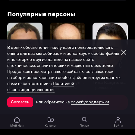
Популярные персоны
В целях обеспечения наилучшего пользовательского
опыта для вас мы собираем и используем
cookie-файлы
и некоторые другие данные
на нашем сайте
в технических, аналитических и маркетинговых целях.
Продолжая просмотр нашего сайта, вы соглашаетесь
на сбор и использование cookie-файлов и других данных
Виталий Шляппо
Сергей Бурунов
Тина Канделаки
нами в соответствии с
Политикой
Продюсер
Актёр дубляжа
Продюсер
о конфиденциальности.
или обратитесь в
службу поддержки
Согласен
Открыть в приложении
Мой Иви
Каталог
Поиск
Войти