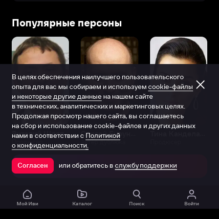
Популярные персоны
В целях обеспечения наилучшего пользовательского
опыта для вас мы собираем и используем
cookie-файлы
и некоторые другие данные
на нашем сайте
в технических, аналитических и маркетинговых целях.
Продолжая просмотр нашего сайта, вы соглашаетесь
на сбор и использование cookie-файлов и других данных
Виталий Шляппо
Сергей Бурунов
Тина Канделаки
нами в соответствии с
Политикой
Продюсер
Актёр дубляжа
Продюсер
о конфиденциальности.
или обратитесь в
службу поддержки
Согласен
Открыть в приложении
Мой Иви
Каталог
Поиск
Войти