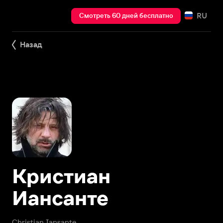
RU
Смотреть 60 дней бесплатно
Назад
Кристиан
Иансанте
Christian Iansante