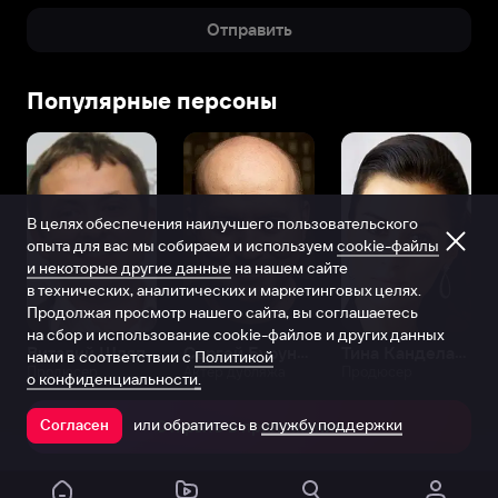
Отправить
Популярные персоны
В целях обеспечения наилучшего пользовательского
опыта для вас мы собираем и используем
cookie-файлы
и некоторые другие данные
на нашем сайте
в технических, аналитических и маркетинговых целях.
Продолжая просмотр нашего сайта, вы соглашаетесь
на сбор и использование cookie-файлов и других данных
Виталий Шляппо
Сергей Бурунов
Тина Канделаки
нами в соответствии с
Политикой
Продюсер
Актёр дубляжа
Продюсер
о конфиденциальности.
или обратитесь в
службу поддержки
Согласен
Открыть в приложении