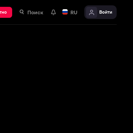
ск
RU
Войти