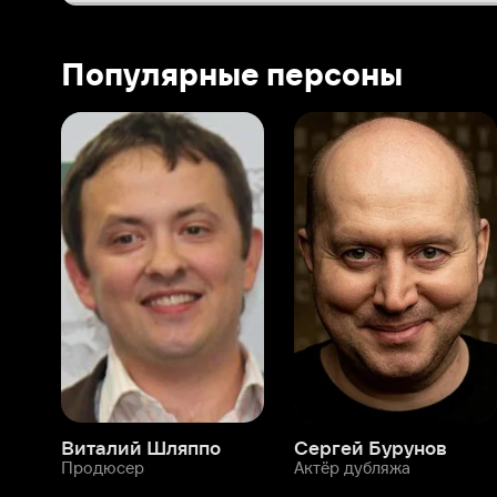
Виталий Шляппо
Сергей Бурунов
Тин
Продюсер
Актёр дубляжа
Прод
О нас
Разделы
О компании
Мой Иви