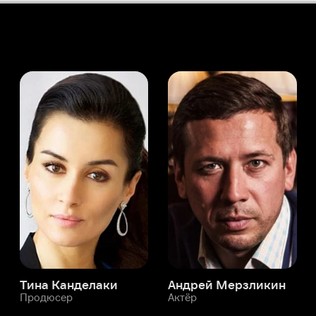
а Канделаки
Андрей Мерзликин
юсер
Актёр
Актёр
Мой Иви
Кристин Готье
Служба поддержки
Мы всегда готовы вам помочь.