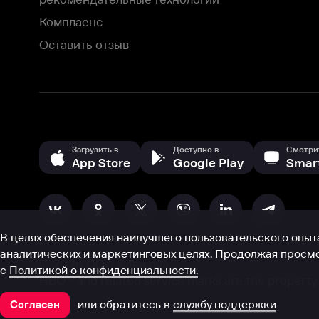
В целях обеспечения наилучшего пользовательского опыта для ва
аналитических и маркетинговых целях. Продолжая просмотр нашего
©
2026
ООО «Иви.ру»
с
Политикой о конфиденциальности.
HBO ® and related service marks are the property of Home 
или обратитесь в
службу поддержки
Согласен