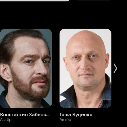
Константин Хабенский
Гоша Куценко
Фёдор Бондарчук
П
Актёр
Актёр
Ак