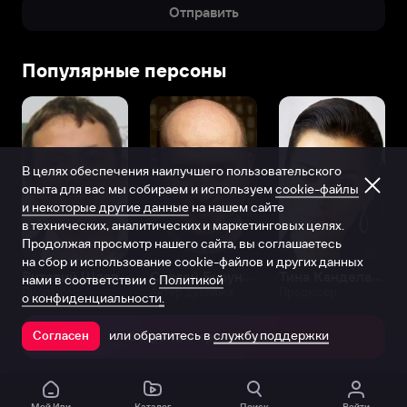
Отправить
Популярные персоны
В целях обеспечения наилучшего пользовательского
опыта для вас мы собираем и используем
cookie-файлы
и некоторые другие данные
на нашем сайте
в технических, аналитических и маркетинговых целях.
Продолжая просмотр нашего сайта, вы соглашаетесь
на сбор и использование cookie-файлов и других данных
Виталий Шляппо
Сергей Бурунов
Тина Канделаки
нами в соответствии с
Политикой
Продюсер
Актёр дубляжа
Продюсер
о конфиденциальности.
или обратитесь в
службу поддержки
Согласен
Открыть в приложении
Мой Иви
Каталог
Поиск
Войти