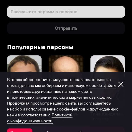
Расскажите первым о персоне
Отправить
Популярные персоны
В целях обеспечения наилучшего пользовательского
опыта для вас мы собираем и используем
cookie-файлы
и некоторые другие данные
на нашем сайте
в технических, аналитических и маркетинговых целях.
Продолжая просмотр нашего сайта, вы соглашаетесь
на сбор и использование cookie-файлов и других данных
Виталий Шляппо
Сергей Бурунов
Тина Канделаки
нами в соответствии с
Политикой
Продюсер
Актёр дубляжа
Продюсер
о конфиденциальности.