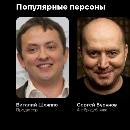
Виталий Шляппо
Сергей Бурунов
Тин
Продюсер
Актёр дубляжа
Прод
О нас
Разделы
О компании
Мой Иви
Вакансии
Фильмы