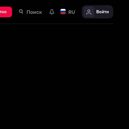
ск
RU
Войти