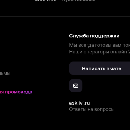
Написать в чате
окода
ask.ivi.ru
Ответы на вопросы
Скачайте из
Откройте в
Все устройства
RuStore
AppGallery