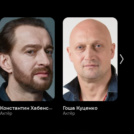
Константин Хабенский
Гоша Куценко
Фёдор Бондарчук
П
Актёр
Актёр
Ак