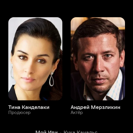
а Канделаки
Андрей Мерзликин
юсер
Актёр
Актёр
Мой Иви
Кука Канальс
Служба поддержки
Мы всегда готовы вам помочь.
Наши операторы онлайн 24/7