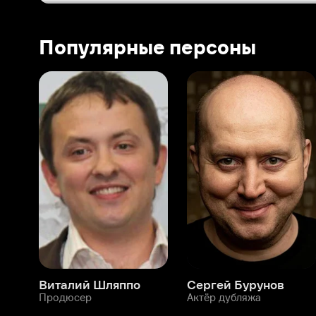
Виталий Шляппо
Сергей Бурунов
Тин
Продюсер
Актёр дубляжа
Прод
О нас
Разделы
О компании
Мой Иви