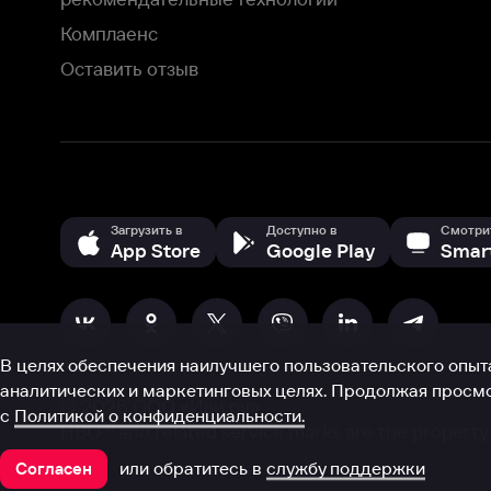
В целях обеспечения наилучшего пользовательского опыта для ва
аналитических и маркетинговых целях. Продолжая просмотр нашего
©
2026
ООО «Иви.ру»
с
Политикой о конфиденциальности.
HBO ® and related service marks are the property of Home 
или обратитесь в
службу поддержки
Согласен