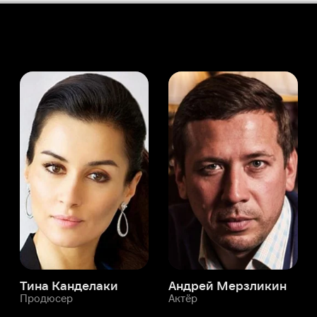
а Канделаки
Андрей Мерзликин
юсер
Актёр
Актёр
Мой Иви
Лаура Гьюдиче
Служба поддержки
Мы всегда готовы вам помочь.