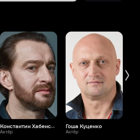
Константин Хабенский
Гоша Куценко
Фёдор Бондарчук
П
Актёр
Актёр
Ак