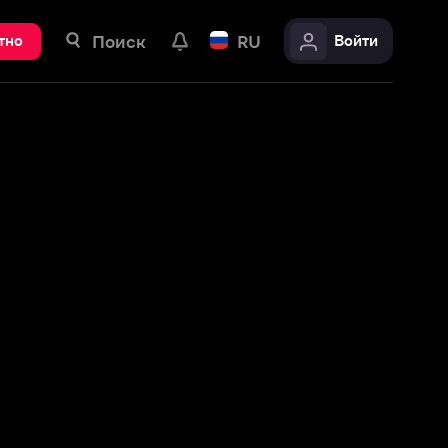
ск
RU
Войти