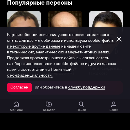
Популярные персоны
В целях обеспечения наилучшего пользовательского
опыта для вас мы собираем и используем
cookie-файлы
и некоторые другие данные
на нашем сайте
в технических, аналитических и маркетинговых целях.
Продолжая просмотр нашего сайта, вы соглашаетесь
на сбор и использование cookie-файлов и других данных
Виталий Шляппо
Сергей Бурунов
Тина Канделаки
нами в соответствии с
Политикой
Продюсер
Актёр дубляжа
Продюсер
о конфиденциальности.
или обратитесь в
службу поддержки
Согласен
Открыть в приложении
Мой Иви
Каталог
Поиск
Войти