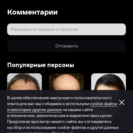
Комментарии
Расскажите первым о персоне
Отправить
Популярные персоны
В целях обеспечения наилучшего пользовательского
опыта для вас мы собираем и используем
cookie-файлы
и некоторые другие данные
на нашем сайте
в технических, аналитических и маркетинговых целях.
Продолжая просмотр нашего сайта, вы соглашаетесь
на сбор и использование cookie-файлов и других данных
Виталий Шляппо
Сергей Бурунов
Тина Канделаки