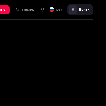
ск
RU
Войти