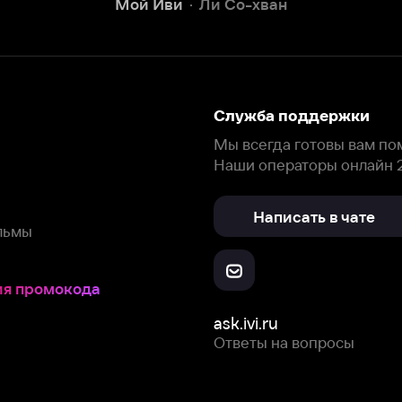
окода
ask.ivi.ru
Ответы на вопросы
Скачайте из
Откройте в
Все устройства
RuStore
AppGallery
с мы собираем и используем
cookie-файлы и некоторые другие да
 сайта, вы соглашаетесь на сбор и использование cookie-файлов 