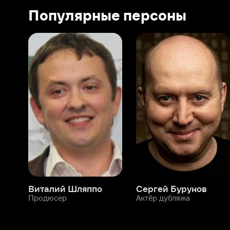
Виталий Шляппо
Сергей Бурунов
Тин
Продюсер
Актёр дубляжа
Прод
О нас
Разделы
О компании
Мой Иви
Вакансии
Фильмы
Программа бета-тестирования
Сериалы
Информация для партнёров
Мультфильмы