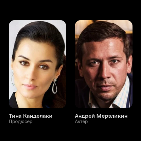
а Канделаки
Андрей Мерзликин
юсер
Актёр
Актёр
Мой Иви
Ли Со-хван
Служба поддержки
Мы всегда готовы вам помочь.
Наши операторы онлайн 24/7
Написать в чате