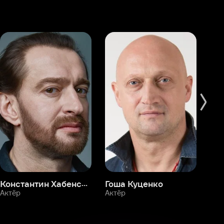
Константин Хабенский
Гоша Куценко
Фёдор Бондарчук
П
Актёр
Актёр
Ак