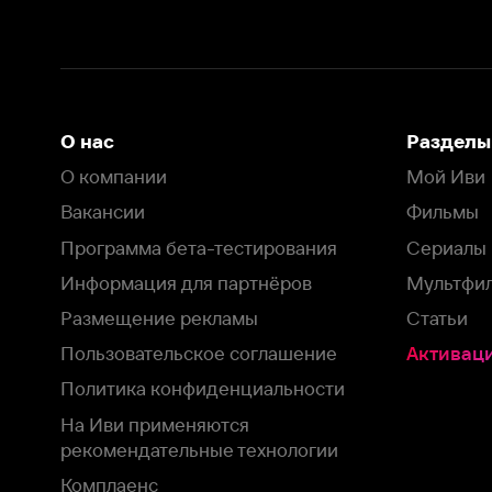
Размещение рекламы
Статьи
Пользовательское соглашение
Активация пром
Политика конфиденциальности
На Иви применяются
рекомендательные технологии
Комплаенс
Оставить отзыв
Загрузить в
Доступно в
Смотрите на
App Store
Google Play
Smart TV
В целях обеспечения наилучшего пользовательского опыта для ва
аналитических и маркетинговых целях. Продолжая просмотр нашего
©
2026
ООО «Иви.ру»