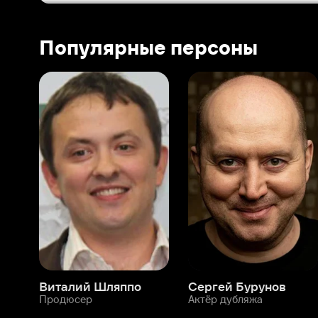
Виталий Шляппо
Сергей Бурунов
Тин
Продюсер
Актёр дубляжа
Прод
О нас
Разделы
О компании
Мой Иви