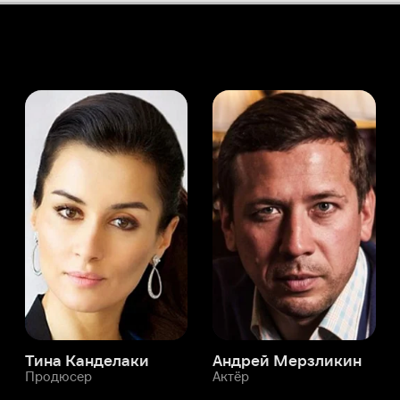
а Канделаки
Андрей Мерзликин
юсер
Актёр
Актёр
Мой Иви
Ли Тхонгкхам
Служба поддержки
Мы всегда готовы вам помочь.