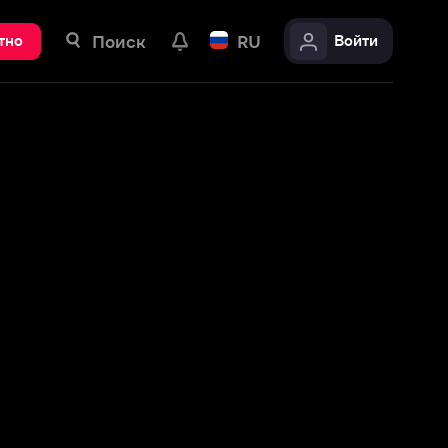
ск
RU
Войти