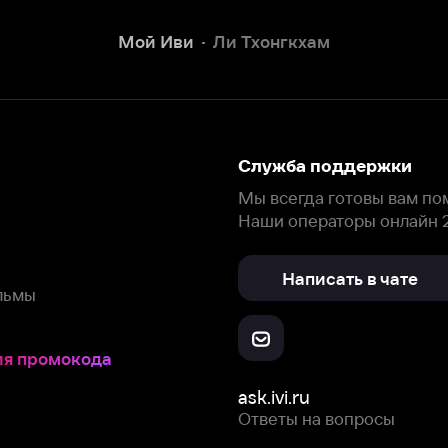
Наши операторы онлайн 24/7
Написать в чате
окода
ask.ivi.ru
Ответы на вопросы
Скачайте из
Откройте в
Все устройства
RuStore
AppGallery