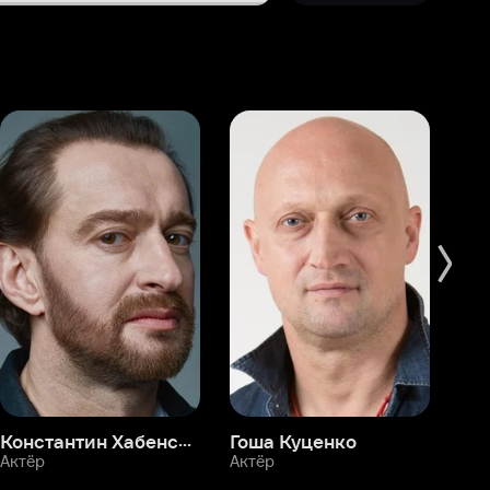
Константин Хабенский
Гоша Куценко
Фёдор Бондарчук
П
Актёр
Актёр
Ак