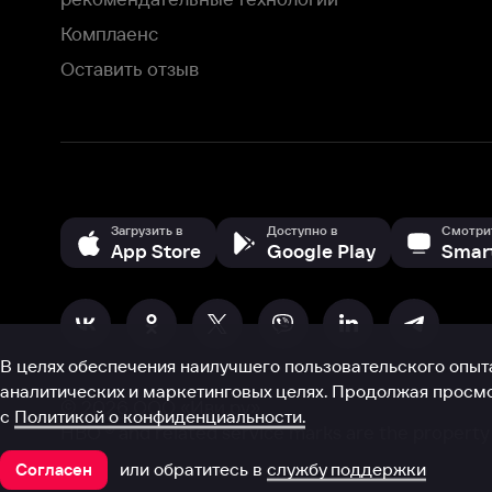
В целях обеспечения наилучшего пользовательского опыта для ва
аналитических и маркетинговых целях. Продолжая просмотр нашего
©
2026
ООО «Иви.ру»
с
Политикой о конфиденциальности.
HBO ® and related service marks are the property of Home 
или обратитесь в
службу поддержки
Согласен