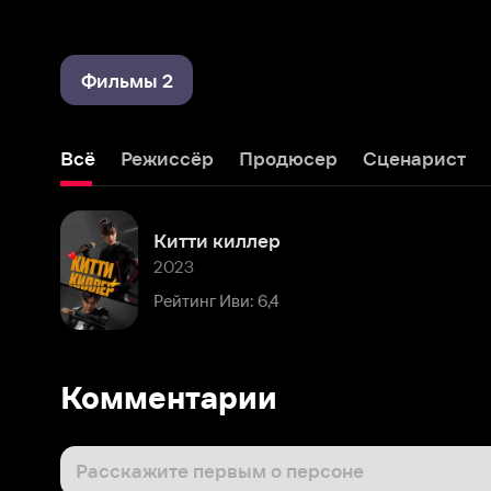
Фильмы 2
Всё
Режиссёр
Продюсер
Сценарист
Монта
Китти киллер
2023
Рейтинг Иви: 6,4
Комментарии
Расскажите первым о персоне
Популярные персоны