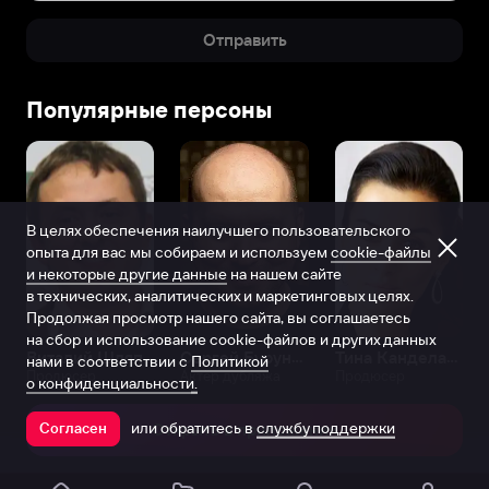
Отправить
Популярные персоны
В целях обеспечения наилучшего пользовательского
опыта для вас мы собираем и используем
cookie-файлы
и некоторые другие данные
на нашем сайте
в технических, аналитических и маркетинговых целях.
Продолжая просмотр нашего сайта, вы соглашаетесь
на сбор и использование cookie-файлов и других данных
Виталий Шляппо
Сергей Бурунов
Тина Канделаки
нами в соответствии с
Политикой
Продюсер
Актёр дубляжа
Продюсер
о конфиденциальности.
или обратитесь в
службу поддержки
Согласен
Открыть в приложении