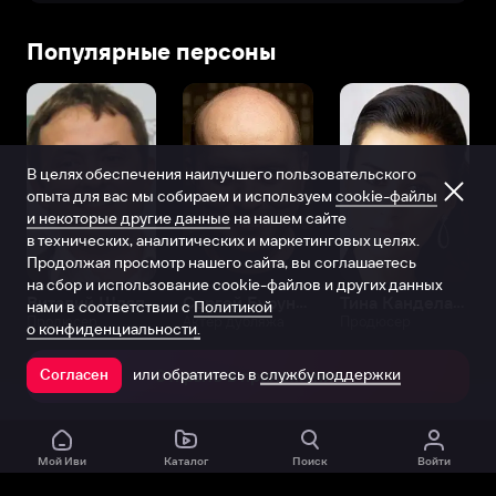
Популярные персоны
В целях обеспечения наилучшего пользовательского
опыта для вас мы собираем и используем
cookie-файлы
и некоторые другие данные
на нашем сайте
в технических, аналитических и маркетинговых целях.
Продолжая просмотр нашего сайта, вы соглашаетесь
на сбор и использование cookie-файлов и других данных
Виталий Шляппо
Сергей Бурунов
Тина Канделаки
нами в соответствии с
Политикой
Продюсер
Актёр дубляжа
Продюсер
о конфиденциальности.
или обратитесь в
службу поддержки
Согласен
Открыть в приложении
Мой Иви
Каталог
Поиск
Войти