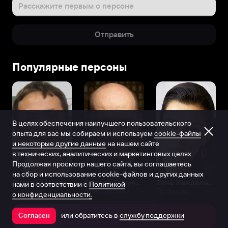
Расскажите первым о персоне
Отправить
Популярные персоны
В целях обеспечения наилучшего пользовательского
опыта для вас мы собираем и используем
cookie-файлы
и некоторые другие данные
на нашем сайте
в технических, аналитических и маркетинговых целях.
Продолжая просмотр нашего сайта, вы соглашаетесь
на сбор и использование cookie-файлов и других данных
Виталий Шляппо
Сергей Бурунов
Тина Канделаки
нами в соответствии с
Политикой
Продюсер
Актёр дубляжа
Продюсер
о конфиденциальности.
или обратитесь в
службу поддержки
Согласен
Открыть в приложении