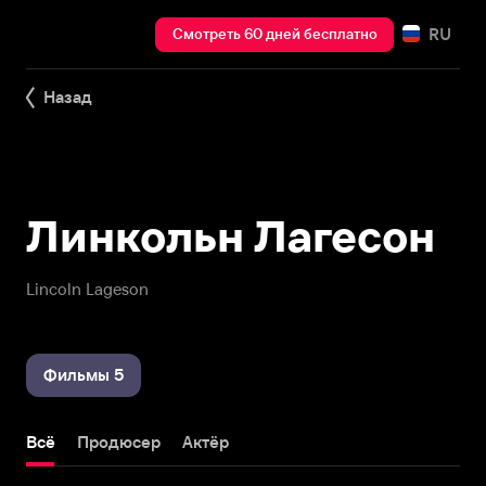
RU
Смотреть 60 дней бесплатно
Назад
Линкольн Лагесон
Lincoln Lageson
Фильмы 5
Всё
Продюсер
Актёр