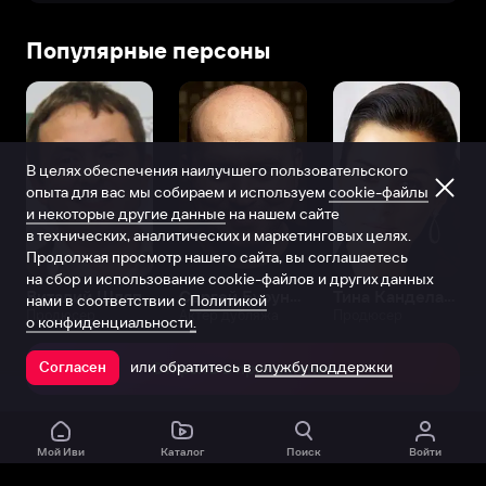
Популярные персоны
В целях обеспечения наилучшего пользовательского
опыта для вас мы собираем и используем
cookie-файлы
и некоторые другие данные
на нашем сайте
в технических, аналитических и маркетинговых целях.
Продолжая просмотр нашего сайта, вы соглашаетесь
на сбор и использование cookie-файлов и других данных
Виталий Шляппо
Сергей Бурунов
Тина Канделаки
нами в соответствии с
Политикой
Продюсер
Актёр дубляжа
Продюсер
о конфиденциальности.
или обратитесь в
службу поддержки
Согласен
Открыть в приложении
Мой Иви
Каталог
Поиск
Войти