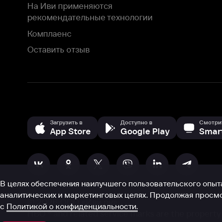
В целях обеспечения наилучшего пользовательского опыта для ва
аналитических и маркетинговых целях. Продолжая просмотр нашего
©
2026
ООО «Иви.ру»
с
Политикой о конфиденциальности.
HBO ® and related service marks are the property of Home 
или обратитесь в
службу поддержки
Согласен