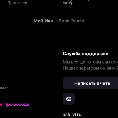
Написать в чате
окода
ask.ivi.ru
Ответы на вопросы
Скачайте из
Откройте в
Все устройства
RuStore
AppGallery