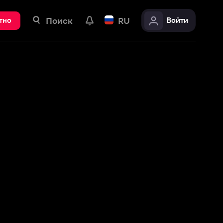
ск
RU
Войти