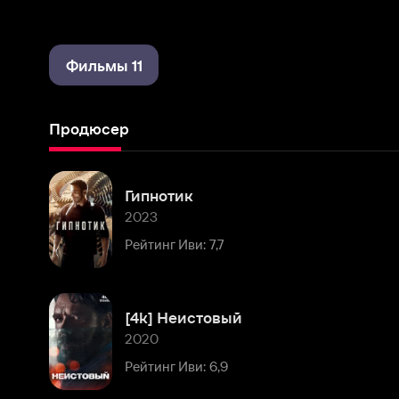
Фильмы 11
Продюсер
Гипнотик
2023
Рейтинг Иви: 7,7
[4k] Неистовый
2020
Рейтинг Иви: 6,9
Воин
2011
Рейтинг Иви: 8,4