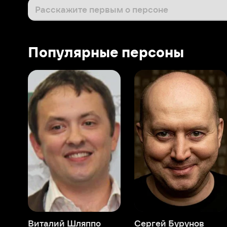
Виталий Шляппо
Сергей Бурунов
Тин
Продюсер
Актёр дубляжа
Прод
О нас
Разделы
О компании
Мой Иви
Вакансии
Фильмы