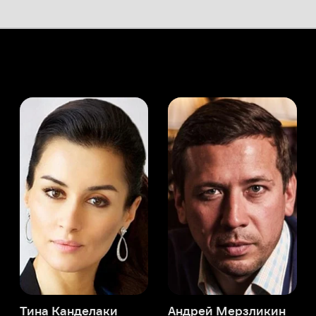
а Канделаки
Андрей Мерзликин
юсер
Актёр
Актёр
Мой Иви
Лиза Эллзи
Служба поддержки
Мы всегда готовы вам помочь.
Наши операторы онлайн 24/7