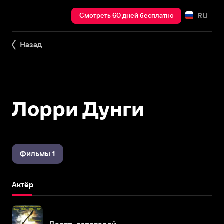
RU
Смотреть 60 дней бесплатно
Назад
Лорри Дунги
Фильмы 1
Актёр