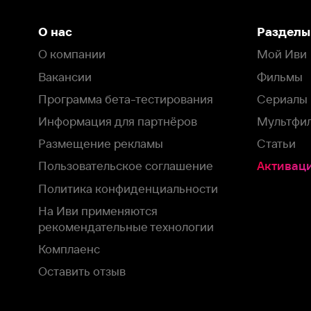
Политика конфиденциальности
На Иви применяются
рекомендательные технологии
Комплаенс
Оставить отзыв
Загрузить в
Доступно в
Смотрите на
App Store
Google Play
Smart TV
В целях обеспечения наилучшего пользовательского опыта для ва
аналитических и маркетинговых целях. Продолжая просмотр нашего
©
2026
ООО «Иви.ру»
с
Политикой о конфиденциальности.
HBO ® and related service marks are the property of Home 
или обратитесь в
службу поддержки
Согласен