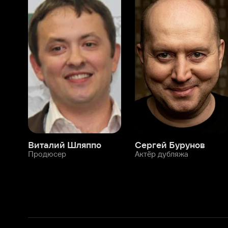
Виталий Шляппо
Сергей Бурунов
Тин
Продюсер
Актёр дубляжа
Прод
О нас
Разделы
О компании
Мой Иви
Вакансии
Фильмы
Программа бета-тестирования
Сериалы
Информация для партнёров
Мультфильмы
Размещение рекламы
Статьи
Пользовательское соглашение
Активация пром