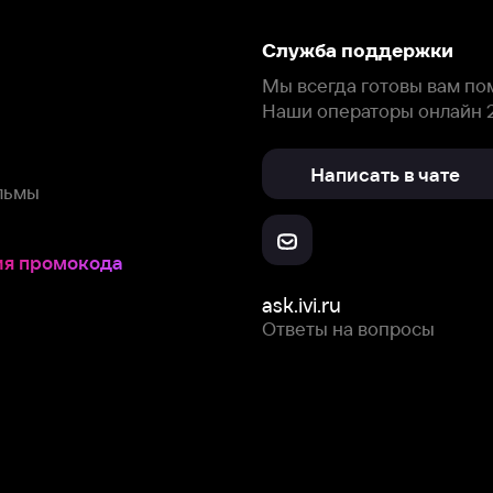
ask.ivi.ru
Ответы на вопросы
Скачайте из
Откройте в
Все устройства
RuStore
AppGallery
с мы собираем и используем
cookie-файлы и некоторые другие да
 сайта, вы соглашаетесь на сбор и использование cookie-файлов 
Box Office, Inc