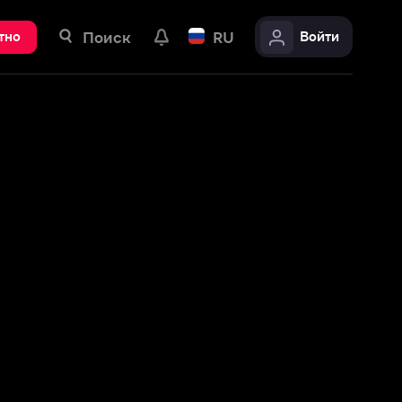
ск
RU
Войти