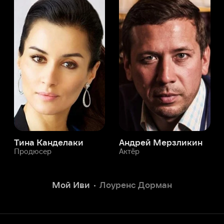
а Канделаки
Андрей Мерзликин
юсер
Актёр
Актёр
Мой Иви
Лоуренс Дорман
Служба поддержки
Мы всегда готовы вам помочь.
Наши операторы онлайн 24/7
Написать в чате
окода