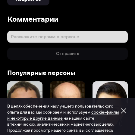
Биография
Комментарии
Среди
работ
Секейры
Расскажите первым о персоне
«Проделки
в
Отправить
колледже»
с
Робертом
Популярные персоны
Дауни-
младшим,
«Нечто»
с
Мэри
В целях обеспечения наилучшего пользовательского
Элизабет
опыта для вас мы собираем и используем
cookie-файлы
Уинстед,
и некоторые другие данные
на нашем сайте
«Мама»
в технических, аналитических и маркетинговых целях.
с
Продолжая просмотр нашего сайта, вы соглашаетесь
Джессикой