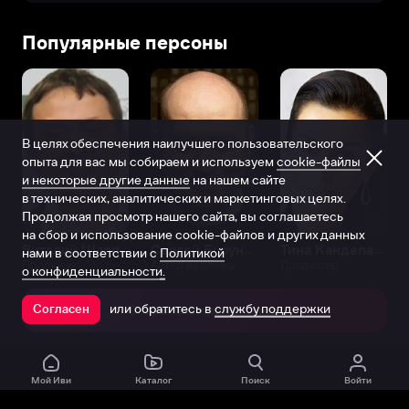
Популярные персоны
В целях обеспечения наилучшего пользовательского
опыта для вас мы собираем и используем
cookie-файлы
и некоторые другие данные
на нашем сайте
в технических, аналитических и маркетинговых целях.
Продолжая просмотр нашего сайта, вы соглашаетесь
на сбор и использование cookie-файлов и других данных
Виталий Шляппо
Сергей Бурунов
Тина Канделаки
нами в соответствии с
Политикой
Продюсер
Актёр дубляжа
Продюсер
о конфиденциальности.
или обратитесь в
службу поддержки
Согласен
Открыть в приложении
Мой Иви
Каталог
Поиск
Войти