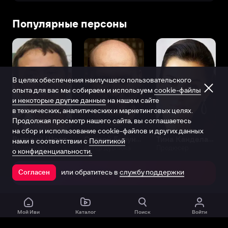
Популярные персоны
В целях обеспечения наилучшего пользовательского
опыта для вас мы собираем и используем
cookie-файлы
и некоторые другие данные
на нашем сайте
в технических, аналитических и маркетинговых целях.
Продолжая просмотр нашего сайта, вы соглашаетесь
на сбор и использование cookie-файлов и других данных
Виталий Шляппо
Сергей Бурунов
Тина Канделаки
нами в соответствии с
Политикой
Продюсер
Актёр дубляжа
Продюсер
о конфиденциальности.
или обратитесь в
службу поддержки
Согласен
Открыть в приложении
Мой Иви
Каталог
Поиск
Войти