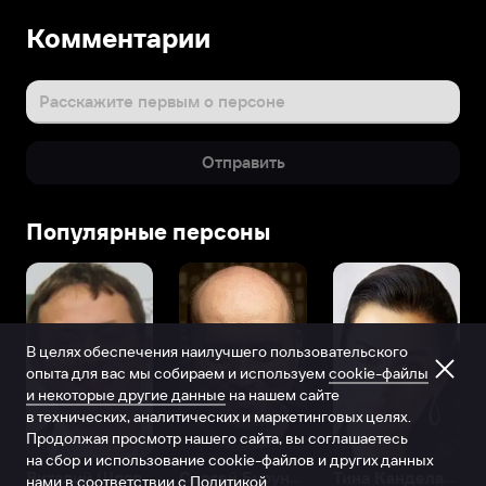
Комментарии
Расскажите первым о персоне
Отправить
Популярные персоны
В целях обеспечения наилучшего пользовательского
опыта для вас мы собираем и используем
cookie-файлы
и некоторые другие данные
на нашем сайте
в технических, аналитических и маркетинговых целях.
Продолжая просмотр нашего сайта, вы соглашаетесь
на сбор и использование cookie-файлов и других данных
Виталий Шляппо
Сергей Бурунов
Тина Канделаки
нами в соответствии с
Политикой