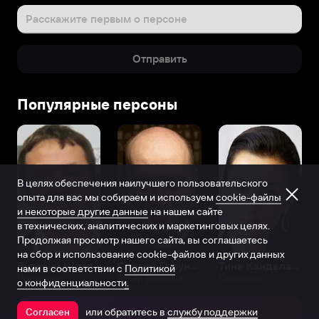
Расскажите первым о персоне
Отправить
Популярные персоны
В целях обеспечения наилучшего пользовательского
опыта для вас мы собираем и используем
cookie-файлы
и некоторые другие данные
на нашем сайте
в технических, аналитических и маркетинговых целях.
Продолжая просмотр нашего сайта, вы соглашаетесь
на сбор и использование cookie-файлов и других данных
Виталий Шляппо
Сергей Бурунов
Тина Канделаки
нами в соответствии с
Политикой
Продюсер
Актёр дубляжа
Продюсер
о конфиденциальности.
или обратитесь в
службу поддержки
Согласен
Открыть в приложении