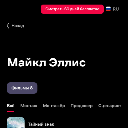
RU
Смотреть 60 дней бесплатно
Назад
Майкл Эллис
Фильмы 8
Всё
Монтаж
Монтажёр
Продюсер
Сценарист
Тайный знак