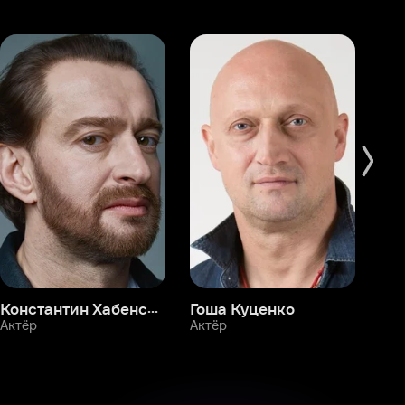
Константин Хабенский
Гоша Куценко
Фёдор Бондарчук
П
Актёр
Актёр
Ак