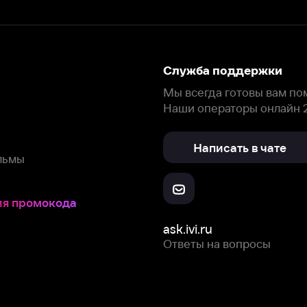
Написать в чате
окода
ask.ivi.ru
Ответы на вопросы
Скачайте из
Откройте в
Все устройства
RuStore
AppGallery