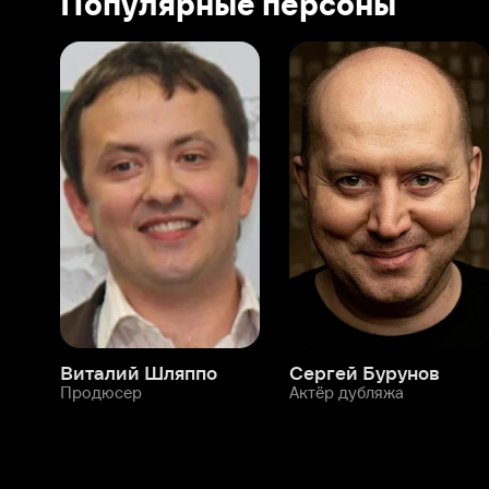
Виталий Шляппо
Сергей Бурунов
Тин
Продюсер
Актёр дубляжа
Прод
О нас
Разделы
О компании
Мой Иви
Вакансии
Фильмы
Программа бета-тестирования
Сериалы