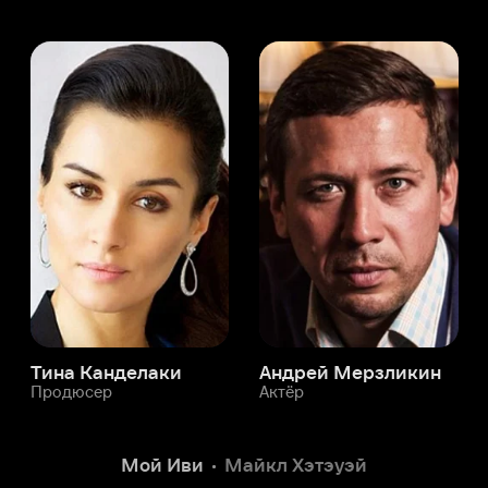
а Канделаки
Андрей Мерзликин
юсер
Актёр
Актёр
Мой Иви
Майкл Хэтэуэй
Служба поддержки
Мы всегда готовы вам помочь.
Наши операторы онлайн 24/7