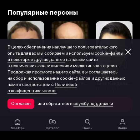
Популярные персоны
В целях обеспечения наилучшего пользовательского
опыта для вас мы собираем и используем
cookie-файлы
и некоторые другие данные
на нашем сайте
в технических, аналитических и маркетинговых целях.
Продолжая просмотр нашего сайта, вы соглашаетесь
на сбор и использование cookie-файлов и других данных
Виталий Шляппо
Сергей Бурунов
Тина Канделаки
нами в соответствии с
Политикой
Продюсер
Актёр дубляжа
Продюсер
о конфиденциальности.
или обратитесь в
службу поддержки
Согласен
Открыть в приложении
Мой Иви
Каталог
Поиск
Войти